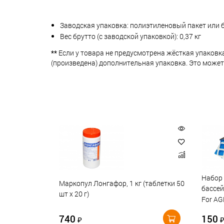
Заводская упаковка: полиэтиленовый пакет или 
Вес брутто (с заводской упаковкой): 0,37 кг
**
Если у товара не предусмотрена жёсткая упаковк
(произведена) дополнительная упаковка. Это может
Набор 
Маркопул Лонгафор, 1 кг (таблетки 50
бассей
шт х 20 г)
For AG
740
150
₽