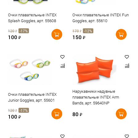
Очки плавательные INTEX
Очки плавательные INTEX Fun
Splash Goggles, арт. 55608
Goggles, арт. 55610
120
-17%
170
-12%
₽
₽
100
150
₽
₽
Нарукавники надувные
Очки плавательные INTEX
плавательные INTEX Arm
Junior Goggles, арт. 55601
Bands, арт. 59640NP
120
-17%
₽
80
₽
100
₽