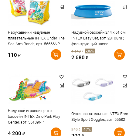
Нарукавники надувные
Надувной бассейн 244 х 61 см
плавательные INTEX Under The
INTEX Easy Set, арт. 28108NP,
Sea Arm Bands, арт. 56666NP
фильтрующий насос
4 140
-36%
₽
110
₽
2 680
₽
Надувной игровой центр-
Очки плавательные INTEX Free
бассейн INTEX Dino Park Play
Style Sport Goggles, арт. 55682
Center, арт. 56139NP
240
-17%
₽
4 200
₽
200
₽