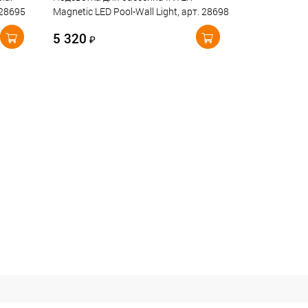
 28695
Magnetic LED Pool-Wall Light, арт. 28698
5 320
₽