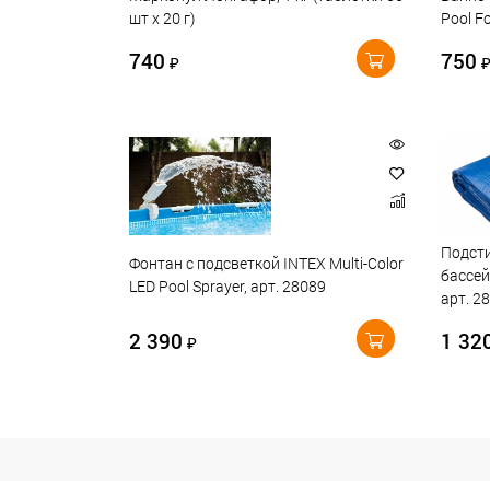
шт х 20 г)
Pool F
740
750
₽
Подсти
Фонтан с подсветкой INTEX Multi-Color
бассей
LED Pool Sprayer, арт. 28089
арт. 2
2 390
1 32
₽