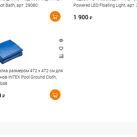
oot Bath, арт. 29080
Powered LED Floating Light, арт.
1 900
₽
₽
лка размером 472 х 472 см для
нов INTEX Pool Ground Cloth,
8048
0
₽