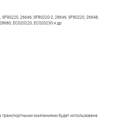
, SF90220, 26646, SF80220-2, 28646, SF80220, 26648,
 28680, ECO20220, ECO20230 и др
ара транспортными компаниями будет использована