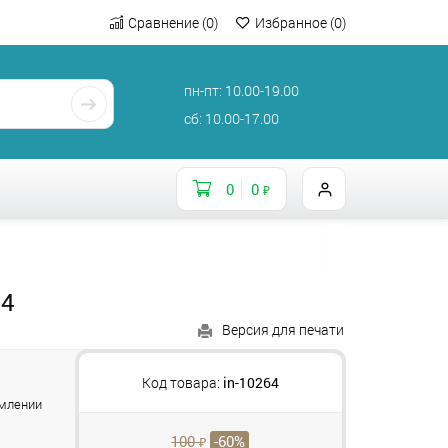
Сравнение
(
0
)
Избранное
(
0
)
пн-пт: 10.00-19.00
сб: 10.00-17.00
0
0
₽
64
Версия для печати
и
Код товара:
in-10264
рмлении
100
-60%
₽