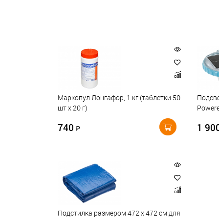
Маркопул Лонгафор, 1 кг (таблетки 50
Подсве
шт х 20 г)
Powere
740
1 90
₽
Подстилка размером 472 х 472 см для