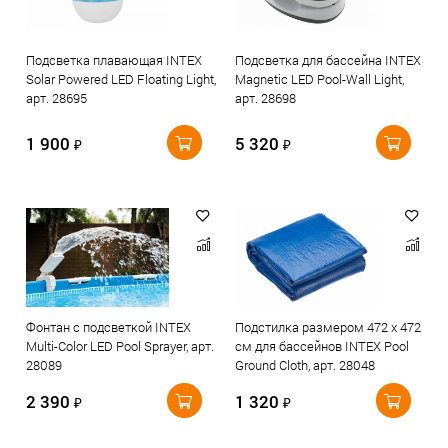
Подсветка плавающая INTEX
Подсветка для бассейна INTEX
Solar Powered LED Floating Light,
Magnetic LED Pool-Wall Light,
арт. 28695
арт. 28698
1 900
5 320
₽
₽
Фонтан с подсветкой INTEX
Подстилка размером 472 х 472
Multi-Color LED Pool Sprayer, арт.
см для бассейнов INTEX Pool
28089
Ground Cloth, арт. 28048
2 390
1 320
₽
₽