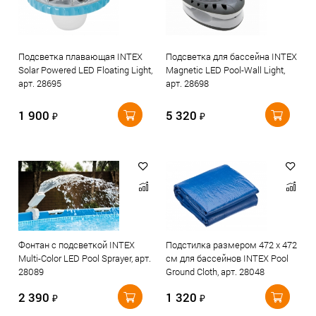
Подсветка плавающая INTEX
Подсветка для бассейна INTEX
Solar Powered LED Floating Light,
Magnetic LED Pool-Wall Light,
арт. 28695
арт. 28698
1 900
5 320
₽
₽
Фонтан с подсветкой INTEX
Подстилка размером 472 х 472
Multi-Color LED Pool Sprayer, арт.
см для бассейнов INTEX Pool
28089
Ground Cloth, арт. 28048
2 390
1 320
₽
₽