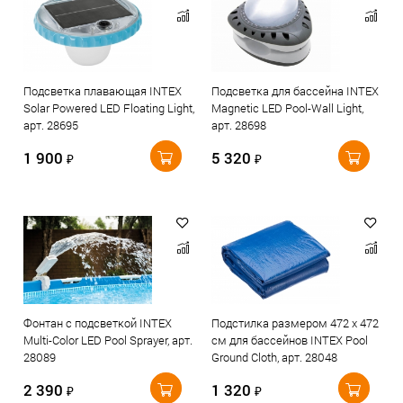
Подсветка плавающая INTEX
Подсветка для бассейна INTEX
Solar Powered LED Floating Light,
Magnetic LED Pool-Wall Light,
арт. 28695
арт. 28698
1 900
5 320
₽
₽
Фонтан с подсветкой INTEX
Подстилка размером 472 х 472
Multi-Color LED Pool Sprayer, арт.
см для бассейнов INTEX Pool
28089
Ground Cloth, арт. 28048
2 390
1 320
₽
₽