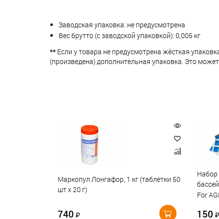
Заводская упаковка: не предусмотрена
Вес брутто (с заводской упаковкой): 0,005 кг
**
Если у товара не предусмотрена жёсткая упаковк
(произведена) дополнительная упаковка. Это может
Набор 
Маркопул Лонгафор, 1 кг (таблетки 50
бассей
шт х 20 г)
For AG
740
150
₽