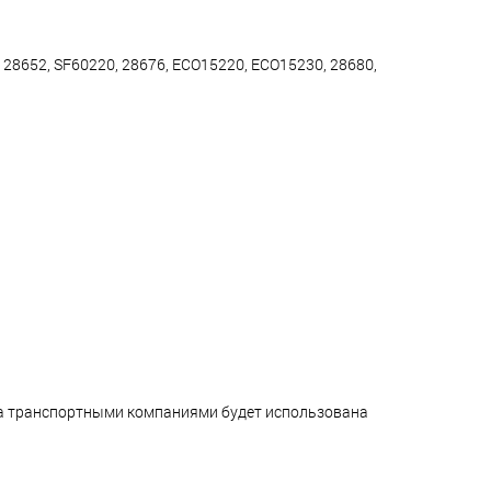
, 28652, SF60220, 28676, ECO15220, ECO15230, 28680,
ара транспортными компаниями будет использована