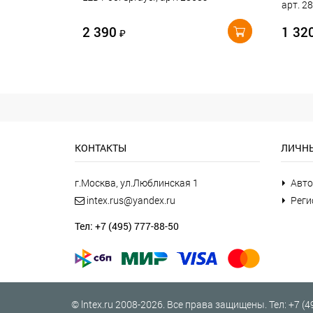
арт. 2
2 390
1 32
₽
КОНТАКТЫ
ЛИЧНЫ
г.Москва, ул.Люблинская 1
Авто
intex.rus@yandex.ru
Реги
Тел: +7 (495) 777-88-50
©
lntex.ru
2008-2026. Все права защищены. Тел:
+7 (4