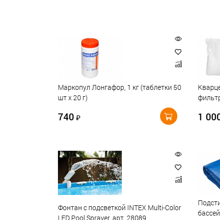
Маркопул Лонгафор, 1 кг (таблетки 50
Кварце
шт х 20 г)
фильтр
740
1 00
₽
Подсти
Фонтан с подсветкой INTEX Multi-Color
бассей
LED Pool Sprayer, арт. 28089