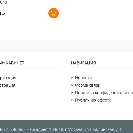
8048
0
₽
Й КАБИНЕТ
НАВИГАЦИЯ
ризация
Новости
страция
Форма связи
Политика конфиденциальнос
Публичная оферта
95) 777-88-50
.
Наш адрес:
109518
, г.
Москва
,
ул.Люблинская, д.1