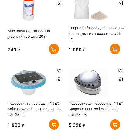
Кварцевый песок для песочных
Маркопул Лонгафор, 1 кг
фильтрующих насосов, вес 25
(таблетки 50 шт х 20 г)
кг
740
1 000
₽
₽
Подсветка плавающая INTEX
Подсветка для бассейна INTEX
Solar Powered LED Floating Light,
Magnetic LED Pool-Wall Light,
арт. 28695
арт. 28698
1 900
5 320
₽
₽