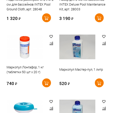
см для бассейнов INTEX Pool
INTEX Deluxe Pool Maintenance
Ground Cloth, арт. 28048
Kit, арт. 28003
1 320
3 190
₽
₽
Маркопул Лонгафор, 1 кг
Маркопул Мастер-пул, 1 литр
(таблетки 50 шт х 20 г)
740
520
₽
₽