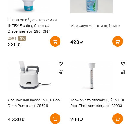
Плавающий дозатор химии
INTEX Floating Chemical
Маркопул Альгитинн, 1 литр
Dispenser, арт. 29040NP
250
-8%
₽
420
₽
230
₽
Дренажный насос INTEX Pool
Термометр плавающий INTEX
Drain Pump, арт. 28606
Pool Thermometer, арт. 28093
4 330
200
₽
₽