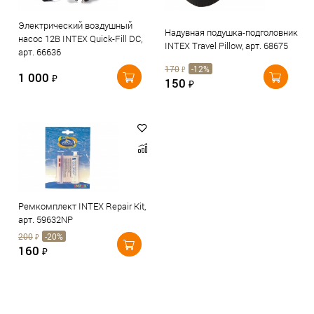
Электрический воздушный
Надувная подушка-подголовник
насос 12В INTEX Quick-Fill DC,
INTEX Travel Pillow, арт. 68675
арт. 66636
170
-12%
₽
1 000
₽
150
₽
Ремкомплект INTEX Repair Kit,
арт. 59632NP
200
-20%
₽
160
₽