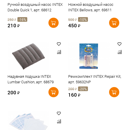
Ручной воздушный насос INTEX
Ножной воздушный насос
Double Quick 1, арт. 68612
INTEX Bellows, арт. 69611
250
-16%
500
-10%
₽
₽
210
450
₽
₽
Надувная подушка INTEX
Ремкомплект INTEX Repair Kit,
Lumbar Cushion, арт. 68679
арт. 59632NP
200
-20%
₽
200
₽
160
₽