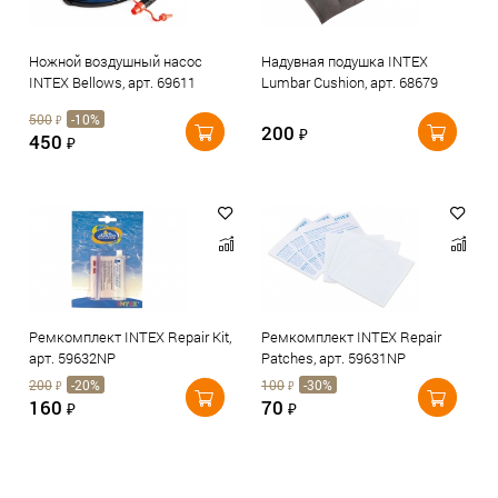
Ножной воздушный насос
Надувная подушка INTEX
INTEX Bellows, арт. 69611
Lumbar Cushion, арт. 68679
500
-10%
₽
200
₽
450
₽
Ремкомплект INTEX Repair Kit,
Ремкомплект INTEX Repair
арт. 59632NP
Patches, арт. 59631NP
200
-20%
100
-30%
₽
₽
160
70
₽
₽