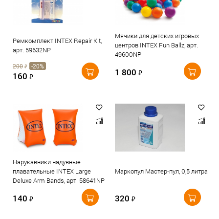
Мячики для детских игровых
Ремкомплект INTEX Repair Kit,
центров INTEX Fun Ballz, арт.
арт. 59632NP
49600NP
200
-20%
₽
1 800
₽
160
₽
Нарукавники надувные
плавательные INTEX Large
Маркопул Мастер-пул, 0,5 литра
Deluxe Arm Bands, арт. 58641NP
140
320
₽
₽