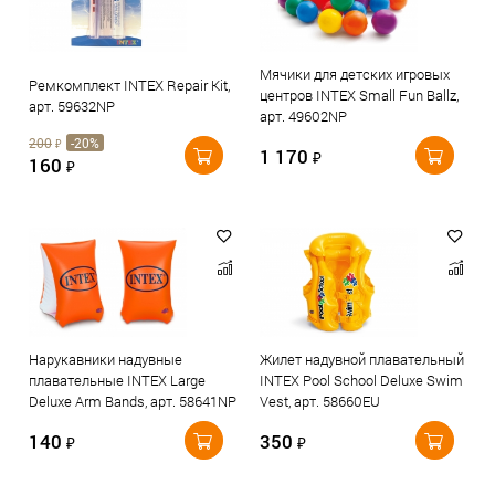
Мячики для детских игровых
Ремкомплект INTEX Repair Kit,
центров INTEX Small Fun Ballz,
арт. 59632NP
арт. 49602NP
200
-20%
₽
1 170
₽
160
₽
Нарукавники надувные
Жилет надувной плавательный
плавательные INTEX Large
INTEX Pool School Deluxe Swim
Deluxe Arm Bands, арт. 58641NP
Vest, арт. 58660EU
140
350
₽
₽