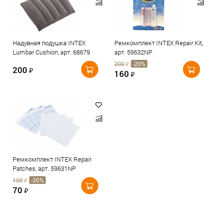
Надувная подушка INTEX
Ремкомплект INTEX Repair Kit,
Lumbar Cushion, арт. 68679
арт. 59632NP
200
-20%
₽
200
₽
160
₽
Ремкомплект INTEX Repair
Patches, арт. 59631NP
100
-30%
₽
70
₽