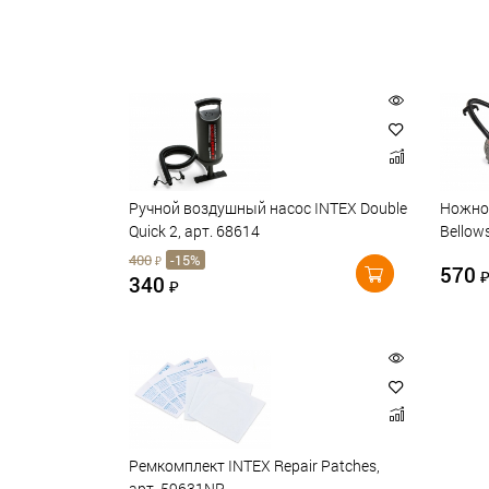
Ручной воздушный насос INTEX Double
Ножной
Quick 2, арт. 68614
Bellow
400
-15%
₽
570
340
₽
Ремкомплект INTEX Repair Patches,
арт. 59631NP