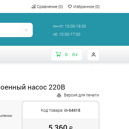
Сравнение
(
0
)
Избранное
(
0
)
пн-пт: 10.00-19.00
сб: 10.00-17.00
0
0
₽
троенный насос 220В
Версия для печати
и
Код товара:
in-64418
рмлении
5 360
₽