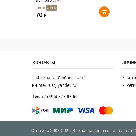
100
-30%
₽
70
₽
КОНТАКТЫ
ЛИЧНЫ
г.Москва, ул.Люблинская 1
Авто
intex.rus@yandex.ru
Реги
Тел: +7 (495) 777-88-50
©
lntex.ru
2008-2026. Все права защищены. Тел:
+7 (4