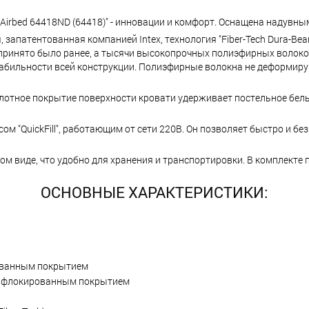
h Airbed 64418ND (64418)" - инновации и комфорт. Оснащена надувн
запатентованная компанией Intex, технология "Fiber-Tech Dura-Beam
 принято было ранее, а тысячи высокопрочных полиэфирных волокон
табильности всей конструкции. Полиэфирные волокна не деформиру
отное покрытие поверхности кровати удерживает постельное бельё
 "QuickFill", работающим от сети 220В. Он позволяет быстро и бе
м виде, что удобно для хранения и транспортировки. В комплекте 
ОСНОВНЫЕ ХАРАКТЕРИСТИКИ:
рованным покрытием
 с флокированным покрытием