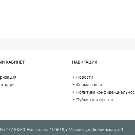
Й КАБИНЕТ
НАВИГАЦИЯ
ризация
Новости
страция
Форма связи
Политика конфиденциальнос
Публичная оферта
95) 777-88-50
.
Наш адрес:
109518
, г.
Москва
,
ул.Люблинская, д.1