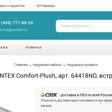
вис и гарантия
Оптовикам
 (495) 777-88-50
tex.rus@yandex.ru
дажа
Новинки
Главная
→
Надувная мебель
→
Надувные кровати
NTEX Comfort-Plush, арт. 64418ND, вс
- доставка в ПВЗ по всей Росси
Стоимость доставки рассчитывается при офо
заказа