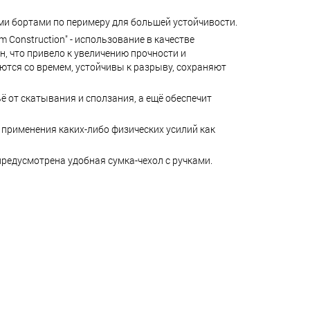
ыми бортами по перимеру для большей устойчивости.
 Construction" - использование в качестве
, что привело к увеличению прочности и
ются со времем, устойчивы к разрыву, сохраняют
 от скатывания и сползания, а ещё обеспечит
з применения каких-либо физических усилий как
предусмотрена удобная сумка-чехол с ручками.