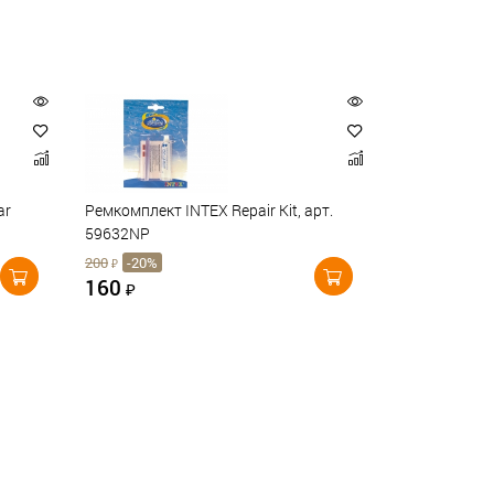
ar
Ремкомплект INTEX Repair Kit, арт.
59632NP
200
-20%
₽
160
₽