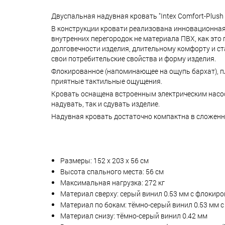
Двуспальная надувная кровать "Intex Comfort-Plus
В конструкции кровати реализована инновационная, 
внутренних перегородок не материала ПВХ, как это
долговечности изделия, длительному комфорту и с
свои потребительские свойства и форму изделия.
Флокированное (напоминающее на ощупь бархат), пл
приятные тактильные ощущения.
Кровать оснащена встроенным электрическим насосом
надувать, так и сдувать изделие.
Надувная кровать достаточно компактна в сложенно
Размеры: 152 х 203 х 56 см
Высота спального места: 56 см
Максимальная нагрузка: 272 кг
Материал сверху: серый винил 0.53 мм с флоки
Материал по бокам: тёмно-серый винил 0.53 мм
Материал снизу: тёмно-серый винил 0.42 мм