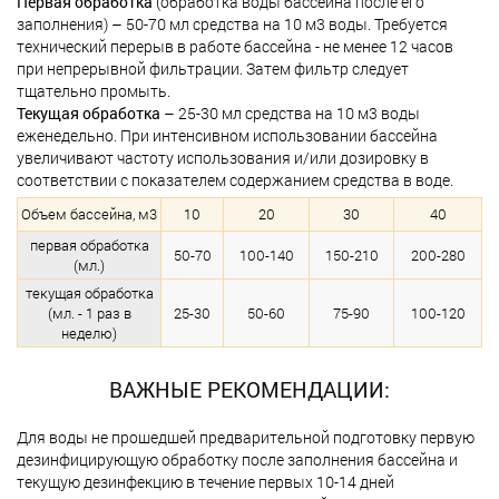
Первая обработка
(обработка воды бассейна после его
заполнения) – 50-70 мл средства на 10 м3 воды. Требуется
технический перерыв в работе бассейна - не менее 12 часов
при непрерывной фильтрации. Затем фильтр следует
тщательно промыть.
Текущая обработка
– 25-30 мл средства на 10 м3 воды
еженедельно. При интенсивном использовании бассейна
увеличивают частоту использования и/или дозировку в
соответствии с показателем содержанием средства в воде.
Объем бассейна, м3
10
20
30
40
первая обработка
50-70
100-140
150-210
200-280
(мл.)
текущая обработка
(мл. - 1 раз в
25-30
50-60
75-90
100-120
неделю)
ВАЖНЫЕ РЕКОМЕНДАЦИИ:
Для воды не прошедшей предварительной подготовку первую
дезинфицирующую обработку после заполнения бассейна и
текущую дезинфекцию в течение первых 10-14 дней