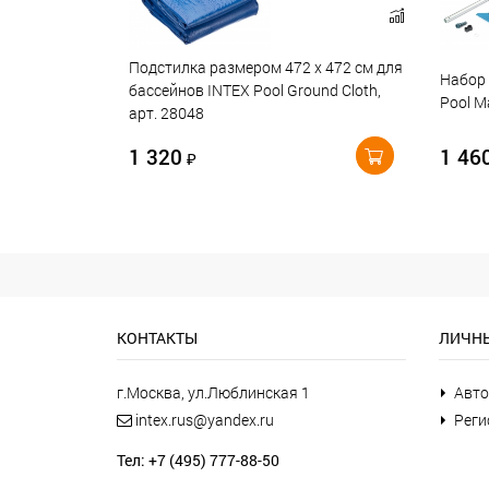
Подстилка размером 472 х 472 см для
Набор 
бассейнов INTEX Pool Ground Cloth,
Pool M
арт. 28048
1 320
1 46
₽
КОНТАКТЫ
ЛИЧНЫ
г.Москва, ул.Люблинская 1
Авто
intex.rus@yandex.ru
Реги
Тел: +7 (495) 777-88-50