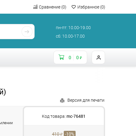
Сравнение
(
0
)
Избранное
(
0
)
пн-пт: 10.00-19.00
сб: 10.00-17.00
0
0
₽
й)
Версия для печати
и
Код товара:
mc-76481
рмлении
410
-10%
₽