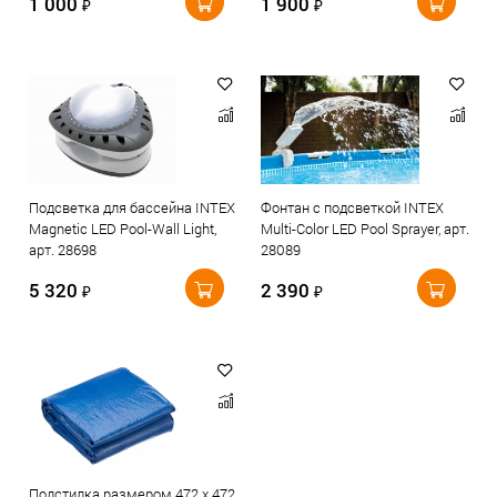
1 000
1 900
₽
₽
Подсветка для бассейна INTEX
Фонтан с подсветкой INTEX
Magnetic LED Pool-Wall Light,
Multi-Color LED Pool Sprayer, арт.
арт. 28698
28089
5 320
2 390
₽
₽
Подстилка размером 472 х 472