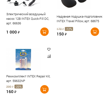
Электрический воздушный
Надувная подушка-подголовник
насос 12В INTEX Quick-Fill DC,
INTEX Travel Pillow, арт. 68675
арт. 66636
170
-12%
₽
1 000
₽
150
₽
Ремкомплект INTEX Repair Kit,
арт. 59632NP
200
-20%
₽
160
₽