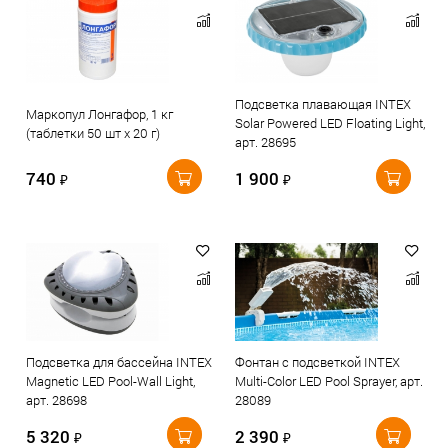
Подсветка плавающая INTEX
Маркопул Лонгафор, 1 кг
Solar Powered LED Floating Light,
(таблетки 50 шт х 20 г)
арт. 28695
740
1 900
₽
₽
Подсветка для бассейна INTEX
Фонтан с подсветкой INTEX
Magnetic LED Pool-Wall Light,
Multi-Color LED Pool Sprayer, арт.
арт. 28698
28089
5 320
2 390
₽
₽