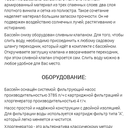
армированный материал из трех спаенных слоев: два слоя
плотного винила и сетка из полиэстра. Такое сочетание
наделяет материал большим запасом прочности. Он не
подвержен воздействию солнечных лучей, растягиванию и
истиранию.
Бассейн снизу оборудован сливным клапаном. Для того, чтобы
слить воду, необходимо присоединить к любому садовому
шлангу переходник, который идёт в комплекте с бассейном.
Откручиваете заглушку клапана и вворачиваете переходник,
при этом сливной клапан откроется сам. Слить воду можно в
любое удобное для Вас место.
ОБОРУДОВАНИЕ:
Бассейн оснащён системой: фильтрующий насос
производительностью 3785 л/ч с картриджной фильтрацией и
хлоргенератор производительностью 4 г/ч.
Насос простой и надёжной конструкции с двойной изоляцией.
Для фильтрации воды используется картридж-фильтр типа "А",
который легко меняется и чистится.
Хлоргенератор - это альтернатива классическому методу