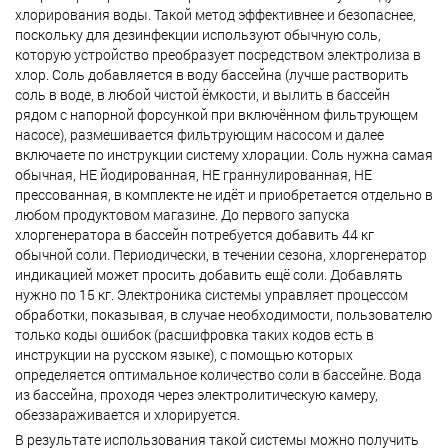
хлорирования воды. Такой метод эффективнее и безопаснее,
поскольку для дезинфекции используют обычную соль,
которую устройство преобразует посредством электролиза в
хлор. Соль добавляется в воду бассейна (лучше растворить
соль в воде, в любой чистой ёмкости, и вылить в бассейн
рядом с напорной форсункой при включённом фильтрующем
насосе), размешивается фильтрующим насосом и далее
включаете по инструкции систему хлорации. Соль нужна самая
обычная, НЕ йодированная, НЕ граннулированная, НЕ
прессованная, в комплекте не идёт и приобретается отдельно в
любом продуктовом магазине. До первого запуска
хлоргенератора в бассейн потребуется добавить 44 кг
обычной соли. Периодически, в течении сезона, хлоргенератор
индикацией может просить добавить ещё соли. Добавлять
нужно по 15 кг. Электроника системы управляет процессом
обработки, показывая, в случае необходимости, пользователю
только коды ошибок (расшифровка таких кодов есть в
инструкции на русском языке), с помощью которых
определяется оптимальное количество соли в бассейне. Вода
из бассейна, проходя через электролитическую камеру,
обеззараживается и хлорируется.
В результате использования такой системы можно получить