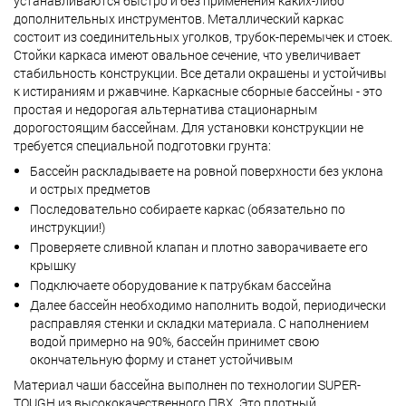
устанавливаются быстро и без применения каких-либо
дополнительных инструментов. Металлический каркас
состоит из соединительных уголков, трубок-перемычек и стоек.
Стойки каркаса имеют овальное сечение, что увеличивает
стабильность конструкции. Все детали окрашены и устойчивы
к истираниям и ржавчине. Каркасные сборные бассейны - это
простая и недорогая альтернатива стационарным
дорогостоящим бассейнам. Для установки конструкции не
требуется специальной подготовки грунта:
Бассейн раскладываете на ровной поверхности без уклона
и острых предметов
Последовательно собираете каркас (обязательно по
инструкции!)
Проверяете сливной клапан и плотно заворачиваете его
крышку
Подключаете оборудование к патрубкам бассейна
Далее бассейн необходимо наполнить водой, периодически
расправляя стенки и складки материала. С наполнением
водой примерно на 90%, бассейн принимет свою
окончательную форму и станет устойчивым
Материал чаши бассейна выполнен по технологии SUPER-
TOUGH из высококачественного ПВХ. Это плотный