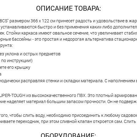
ОПИСАНИЕ ТОВАРА:
8CS" размером 366 х 122 см принесет радость и удовольствие в жарк
е устанавливаются быстро и без применения каких-либо дополните
ек. Стойки каркаса имеют овальное сечение, что увеличивает стаб
орные бассейны - это простая и недорогая альтернатива стациона
рунта:
ез уклона и острых предметов
по инструкции!)
ете его крышку
а
иодически расправляя стенки и складки материала. С наполнением 
UPER-TOUGH из высококачественного ПВХ. Это плотный армированн
тание наделяет материал большим запасом прочности. Он не подвер
ого, чтобы слить воду, необходимо присоединить к любому садовом
иваете переходник, при этом сливной клапан откроется сам. Слить
ОБОРУДОВАНИЕ: