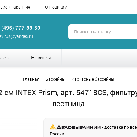
вис и гарантия
Оптовикам
 (495) 777-88-50
tex.rus@yandex.ru
дажа
Новинки
Главная
→
Бассейны
→
Каркасные бассейны
 см INTEX Prism, арт. 54718CS, фильт
лестница
- доставка по вс
России