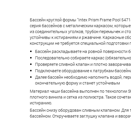
Бассейн круглой формы "Intex Prism Frame Pool 5471
серия бассейнов с металическим каркасом, которы
из соединительных уголков, трубок-перемычек и сто
устойчивы к истираниям и ржавчине. Каркасные сб
конструкции не требуется специальной подготовки г
Бассейн раскладываете на ровной поверхности б
Последовательно собираете каркас (обязательно 
Проверяете сливной клапан и плотно заворачива
Подключаете оборудование к патрубкам бассейн
Далее бассейн необходимо наполнить водой, пер
окончательную форму и станет устойчивым
Материал чаши бассейна выполнен по технологии S
плотного винила и сетка из полиэстра. Такое соче
истиранию.
Бассейн снизу оборудован сливным клапаном. Для т
бассейном. Откручиваете заглушку клапана и вворач