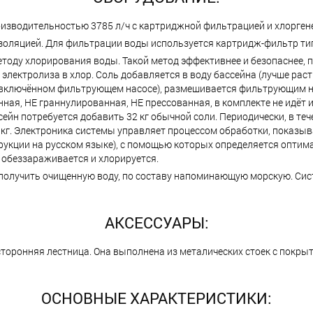
изводительностью 3785 л/ч с картриджной фильтрацией и хлоргене
золяцией. Для фильтрации воды используется картридж-фильтр типа 
етоду хлорирования воды. Такой метод эффективнее и безопаснее,
электролиза в хлор. Соль добавляется в воду бассейна (лучше раств
 включённом фильтрующем насосе), размешивается фильтрующим на
ная, НЕ граннулированная, НЕ прессованная, в комплекте не идёт
сейн потребуется добавить 32 кг обычной соли. Периодически, в те
 кг. Электроника системы управляет процессом обработки, показыв
рукции на русском языке), с помощью которых определяется оптима
, обеззараживается и хлорируется.
получить очищенную воду, по составу напоминающую морскую. Сис
АКСЕССУАРЫ:
усторонняя лестница. Она выполнена из металических стоек с покр
ОСНОВНЫЕ ХАРАКТЕРИСТИКИ: