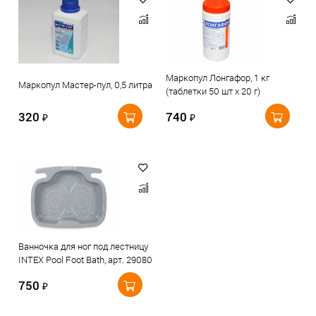
Маркопул Лонгафор, 1 кг
Маркопул Мастер-пул, 0,5 литра
(таблетки 50 шт х 20 г)
320
740
₽
₽
Ванночка для ног под лестницу
INTEX Pool Foot Bath, арт. 29080
750
₽