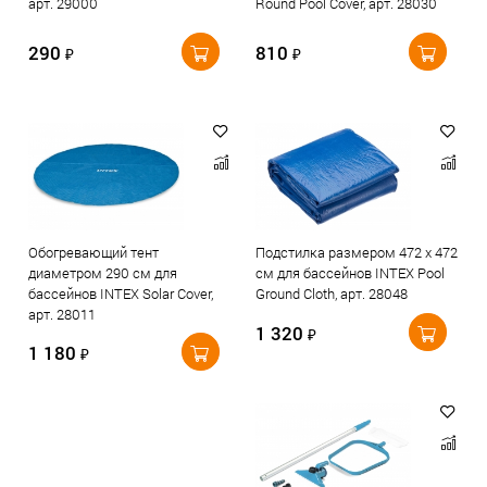
арт. 29000
Round Pool Cover, арт. 28030
290
810
₽
₽
Обогревающий тент
Подстилка размером 472 х 472
диаметром 290 см для
см для бассейнов INTEX Pool
бассейнов INTEX Solar Cover,
Ground Cloth, арт. 28048
арт. 28011
1 320
₽
1 180
₽