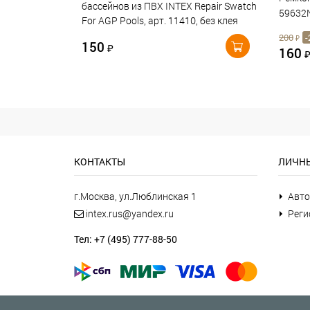
бассейнов из ПВХ INTEX Repair Swatch
59632
For AGP Pools, арт. 11410, без клея
200
-
₽
150
₽
160
КОНТАКТЫ
ЛИЧНЫ
г.Москва, ул.Люблинская 1
Авто
intex.rus@yandex.ru
Реги
Тел: +7 (495) 777-88-50