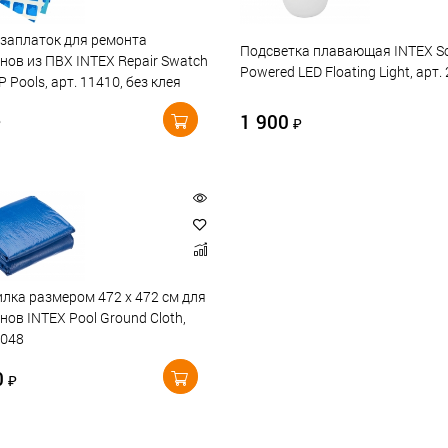
заплаток для ремонта
Подсветка плавающая INTEX So
нов из ПВХ INTEX Repair Swatch
Powered LED Floating Light, арт.
P Pools, арт. 11410, без клея
1 900
₽
₽
лка размером 472 х 472 см для
нов INTEX Pool Ground Cloth,
8048
0
₽