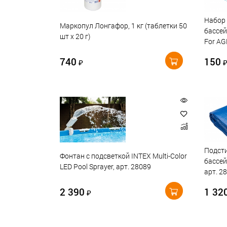
Набор 
Маркопул Лонгафор, 1 кг (таблетки 50
бассей
шт х 20 г)
For AG
740
150
₽
Подсти
Фонтан с подсветкой INTEX Multi-Color
бассей
LED Pool Sprayer, арт. 28089
арт. 2
2 390
1 32
₽