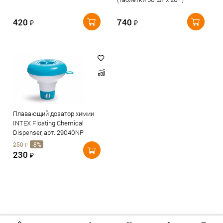
420
740
₽
₽
Плавающий дозатор химии
INTEX Floating Chemical
Dispenser, арт. 29040NP
250
-8%
₽
230
₽