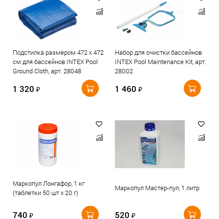
Подстилка размером 472 х 472
Набор для очистки бассейнов
см для бассейнов INTEX Pool
INTEX Pool Maintenance Kit, арт.
Ground Cloth, арт. 28048
28002
1 320
1 460
₽
₽
Маркопул Лонгафор, 1 кг
Маркопул Мастер-пул, 1 литр
(таблетки 50 шт х 20 г)
740
520
₽
₽