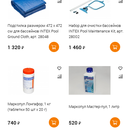
Подстилка размером 472 х 472
Набор для очистки бассейнов
см для бассейнов INTEX Pool
INTEX Pool Maintenance Kit, арт.
Ground Cloth, арт. 28048
28002
1 320
1 460
₽
₽
Маркопул Лонгафор, 1 кг
Маркопул Мастер-пул, 1 литр
(таблетки 50 шт х 20 г)
740
520
₽
₽